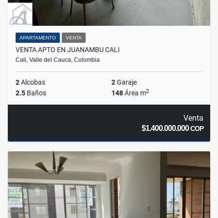
APARTAMENTO
VENTA
VENTA APTO EN JUANAMBU CALI
Cali, Valle del Cauca, Colombia
2
Alcobas
2
Garaje
2
2.5
Baños
148
Área m
Venta
$1.400.000.000
COP