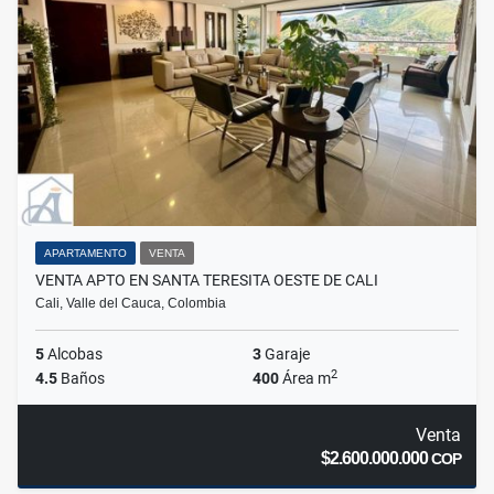
APARTAMENTO
VENTA
VENTA APTO EN SANTA TERESITA OESTE DE CALI
Cali, Valle del Cauca, Colombia
5
Alcobas
3
Garaje
2
4.5
Baños
400
Área m
Venta
$2.600.000.000
COP