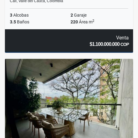
Cali, Valle del Cauca, Colombia
3
Alcobas
2
Garaje
2
3.5
Baños
220
Área m
Venta
$1.100.000.000
COP