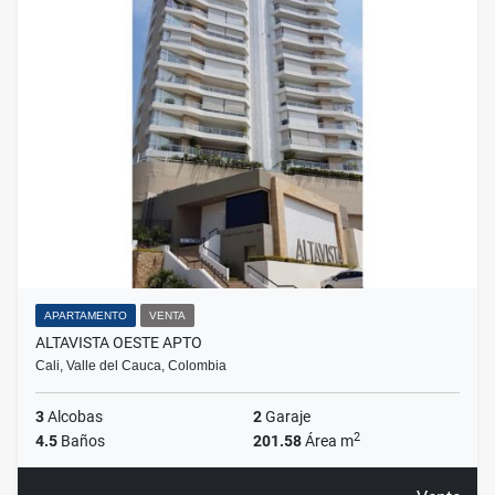
APARTAMENTO
VENTA
ALTAVISTA OESTE APTO
Cali, Valle del Cauca, Colombia
3
Alcobas
2
Garaje
2
4.5
Baños
201.58
Área m