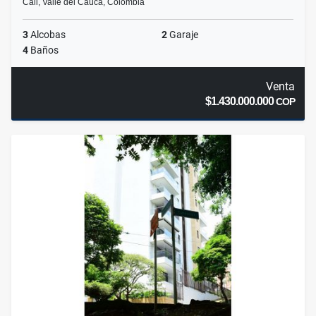
Cali, Valle del Cauca, Colombia
3
Alcobas
2
Garaje
4
Baños
Venta
$1.430.000.000
COP