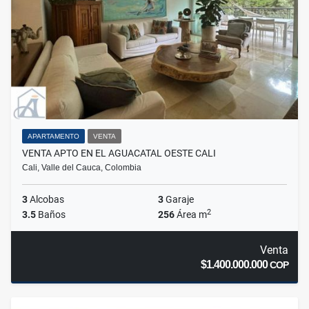
APARTAMENTO
VENTA
VENTA APTO EN EL AGUACATAL OESTE CALI
Cali, Valle del Cauca, Colombia
3
Alcobas
3
Garaje
2
3.5
Baños
256
Área m
Venta
$1.400.000.000
COP