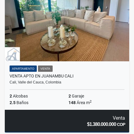
APARTAMENTO
VENTA
VENTA APTO EN JUANAMBU CALI
Cali, Valle del Cauca, Colombia
2
Alcobas
2
Garaje
2
2.5
Baños
148
Área m
Venta
$1.380.000.000
COP