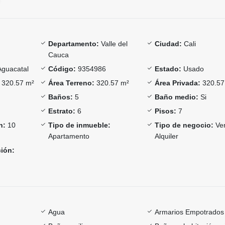
Departamento:
Valle del
Ciudad:
Cali
Cauca
Aguacatal
Código:
9354986
Estado:
Usado
320.57 m²
Área Terreno:
320.57 m²
Área Privada:
320.57
Baños:
5
Baño medio:
Si
Estrato:
6
Pisos:
7
n:
10
Tipo de inmueble:
Tipo de negocio:
Ven
Apartamento
Alquiler
ción:
Agua
Armarios Empotrados