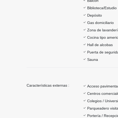
Balcón
Biblioteca/Estudio
Depósito
Gas domiciliario
Zona de lavander
Cocina tipo ameri
Hall de alcobas
Puerta de segurid
Sauna
Características externas :
Acceso paviment
Centros comercial
Colegios / Univer
Parqueadero visit
Portería / Recepci