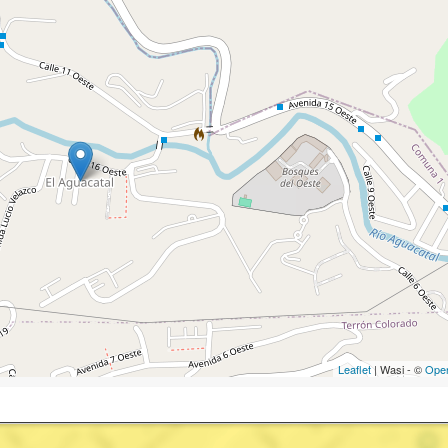
Leaflet
| Wasi - ©
Ope