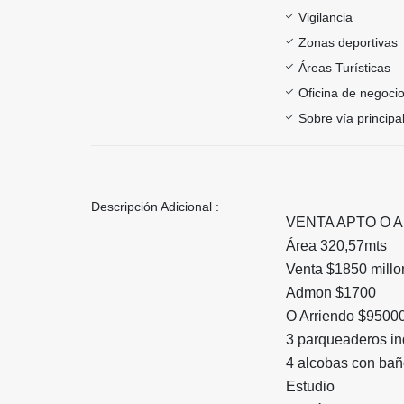
Vigilancia
Zonas deportivas
Áreas Turísticas
Oficina de negoci
Sobre vía principa
Descripción Adicional :
VENTA APTO O 
Área 320,57mts
Venta $1850 mill
Admon $1700
O Arriendo $9500
3 parqueaderos in
4 alcobas con ba
Estudio