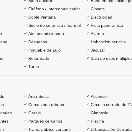
Baño auxiliar
Baño en habitación pr
Citófono / Intercomunicador
Clósets
Doble Ventana
Electricidad
Suelo de cerámica / mármol
Vista panorámica
ía
Aire acondicionado
Alarma
cano
Despensa
Habitación servicio
Inmueble de Lujo
Jacuzzi
ad
Reformado
Sala de usos múltiple
Turco
ado
Área Social
Ascensor
es
Cerca zona urbana
Circuito cerrado de T
sidades
Garaje
Gimnasio
antes
Parques cercanos
Piscina
ón
Trans. público cercano
Urbanización Cerrada