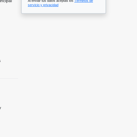
incipal
Al enviar tus datos aceptas los
Términos de
servicio y privacidad
s
V