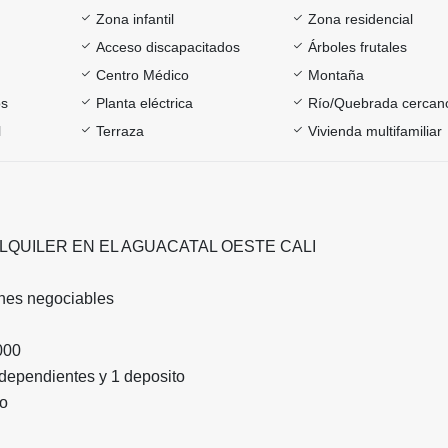
Zona infantil
Zona residencial
Acceso discapacitados
Árboles frutales
Centro Médico
Montaña
os
Planta eléctrica
Río/Quebrada cercan
l
Terraza
Vivienda multifamiliar
ALQUILER EN EL AGUACATAL OESTE CALI
ones negociables
000
dependientes y 1 deposito
ño