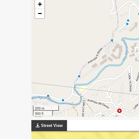
+
−
200 m
500 ft
Street View