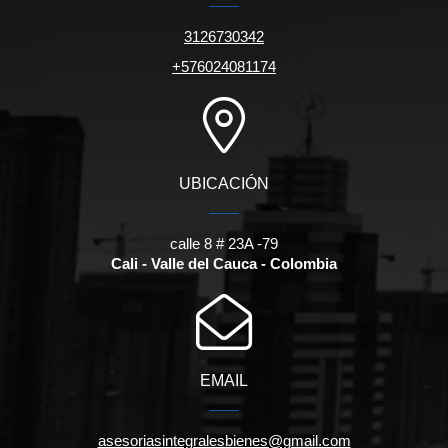
3126730342
+576024081174
UBICACIÓN
calle 8 # 23A -79
Cali - Valle del Cauca - Colombia
EMAIL
asesoriasintegralesbienes@gmail.com