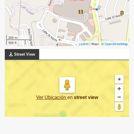
200 m
500 ft
Leaflet
| Wasi - ©
OpenStreetMap
Street View
Ver Ubicación
en
street view