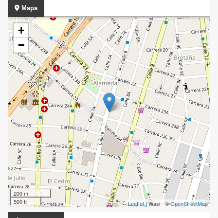
Mapa
+
−
200 m
500 ft
Leaflet
| Wasi - ©
OpenStreetMap