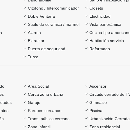
Citófono / Intercomunicador
Clósets
Doble Ventana
Electricidad
Suelo de cerámica / mármol
Vista panorámica
ía
Alarma
Cocina tipo american
Extractor
Habitación servicio
Puerta de seguridad
Reformado
Turco
ado
Área Social
Ascensor
es
Cerca zona urbana
Circuito cerrado de T
sidades
Garaje
Gimnasio
antes
Parques cercanos
Piscina
ón
Trans. público cercano
Urbanización Cerrada
Zona infantil
Zona residencial