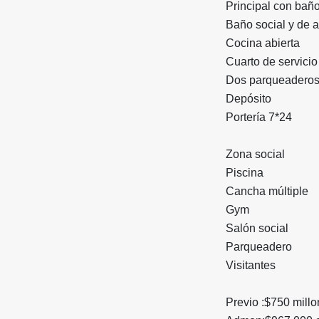
Principal con baño
Baño social y de 
Cocina abierta
Cuarto de servici
Dos parqueaderos
Depósito
Portería 7*24
Zona social
Piscina
Cancha múltiple
Gym
Salón social
Parqueadero
Visitantes
Previo :$750 mill