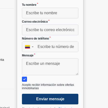
*
Tu nombre
*
Correo electrónico
*
Número de teléfono
²
▼
*
Mensaje
nta
Acepto recibir información sobre ofertas
inmobiliarias
Enviar mensaje
incipal