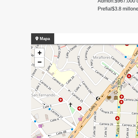
Admon:$967.000 c
Prefial$3.8 millon
Mapa
+
−