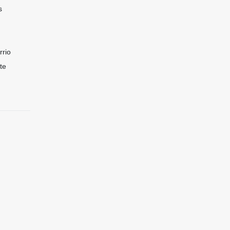
s
rrio
te