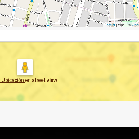
Leaflet
| Wasi - ©
Ope
r Ubicación
en
street view