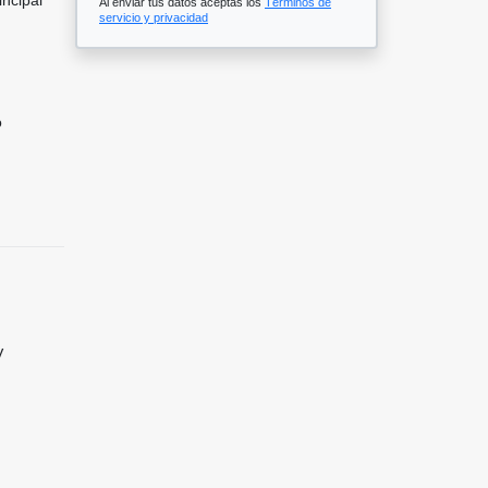
Al enviar tus datos aceptas los
Términos de
servicio y privacidad
o
V