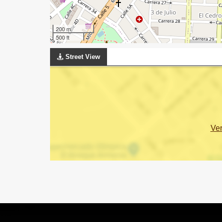
200 m
500 ft
Street View
Ve