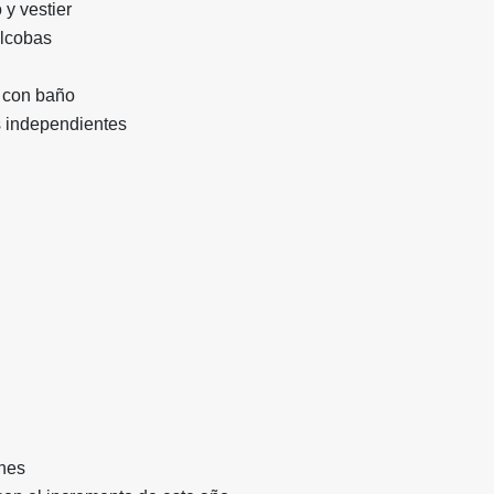
 y vestier
alcobas
o con baño
 independientes
ones