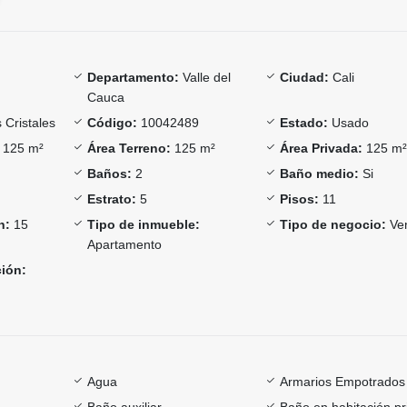
Departamento:
Valle del
Ciudad:
Cali
Cauca
 Cristales
Código:
10042489
Estado:
Usado
125 m²
Área Terreno:
125 m²
Área Privada:
125 m
Baños:
2
Baño medio:
Si
Estrato:
5
Pisos:
11
n:
15
Tipo de inmueble:
Tipo de negocio:
Ve
Apartamento
ción:
Agua
Armarios Empotrados
Baño auxiliar
Baño en habitación pr