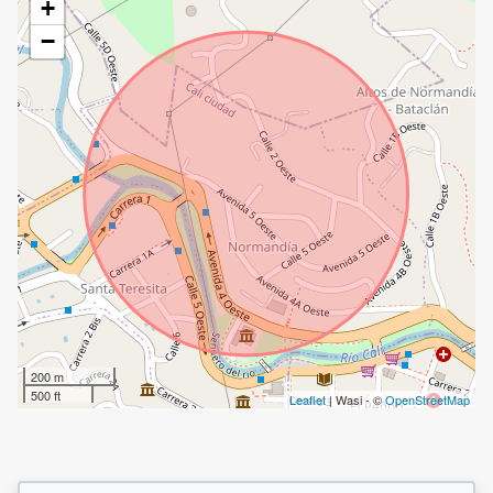
+
−
200 m
500 ft
Leaflet
| Wasi - ©
OpenStreetMap