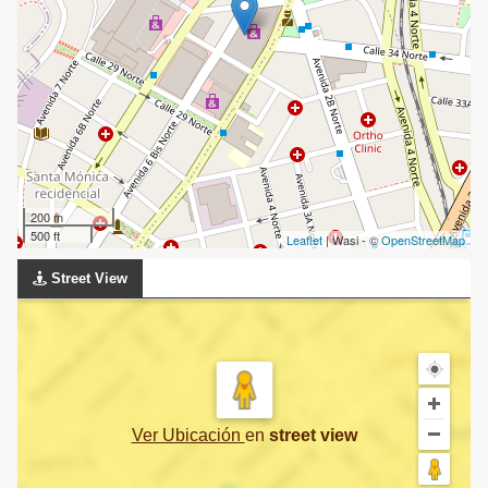
200 m
500 ft
Leaflet
| Wasi - ©
OpenStreetMap
Street View
Ver Ubicación
en
street view