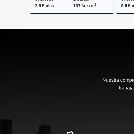
2
2.5
Baños
137
Área m
5.5
Ba
Alquiler
$3.000.000
Nuestra compañ
trabaj