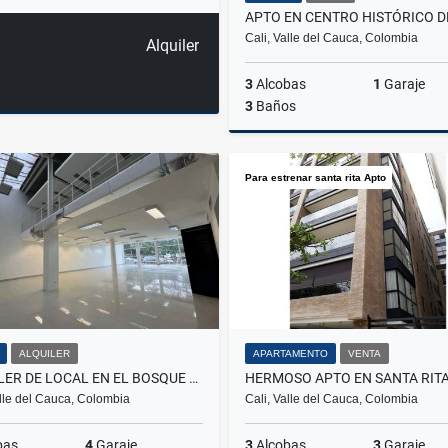
APTO EN CENTRO HISTÓRICO D
Cali, Valle del Cauca, Colombia
Alquiler
3
Alcobas
1
Garaje
3
Baños
Para estrenar santa rita Apto
$550.000.000
ALQUILER
APARTAMENTO
VENTA
ALQUILER DE LOCAL EN EL BOSQUE NORTE CALI
alle del Cauca, Colombia
Cali, Valle del Cauca, Colombia
bas
4
Garaje
3
Alcobas
3
Garaje