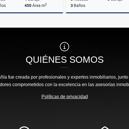
2
ños
450
Área m
3
Baños
Alquiler
$11.000.000
$1.550.000.000
QUIÉNES SOMOS
ía fue creada por profesionales y expertos inmobiliarios, junto
adores comprometidos con la excelencia en las asesorías inmobil
Políticas de privacidad