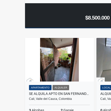
$8.500.000
APARTAMENTO
ALQUILER
LOCAL
SE ALQUILA APTO EN SAN FERNANDO SUR CALI
Cali, Valle del Cauca, Colombia
Cali, V
3
Alcobas
2
Garaje
0
Alco