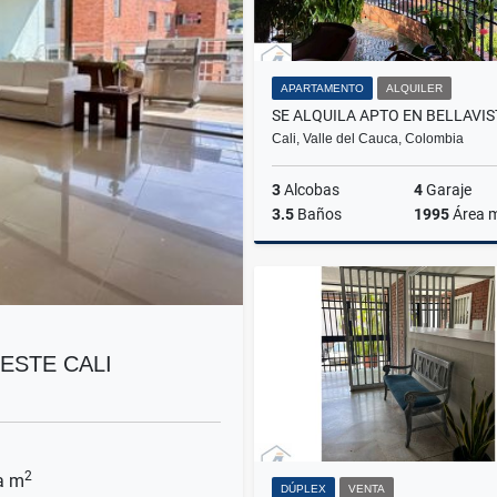
APARTAMENTO
ALQUILER
Cali, Valle del Cauca, Colombia
3
Alcobas
4
Garaje
3.5
Baños
1995
Área 
A
$16.000.000
ESTE CALI
2
a m
DÚPLEX
VENTA