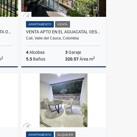
APARTAMENTO
VENTA
SE ALQUILA APTO EN BELLAVISTA OESTE CALI
VENTA APTO EN EL AGUACATAL OESTE CALI
Cali, Valle del Cauca, Colombia
4
Alcobas
3
Garaje
2
2
m
5.5
Baños
320.57
Área m
lquiler
Venta
Alquiler
$1.850.000.000
$9.500.000
APARTAMENTO
ALQUILER