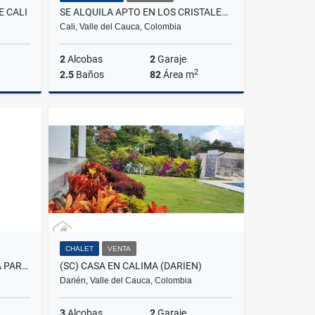
E CALI
SE ALQUILA APTO EN LOS CRISTALES OESTE CALI
Cali, Valle del Cauca, Colombia
2
Alcobas
2
Garaje
2
2.5
Baños
82
Área m
Venta
Alquiler
$3.000.000
CHALET
VENTA
HERMOSO APTO EN SANTA RITA PARA ESTRENAR
(SC) CASA EN CALIMA (DARIEN)
Darién, Valle del Cauca, Colombia
3
Alcobas
2
Garaje