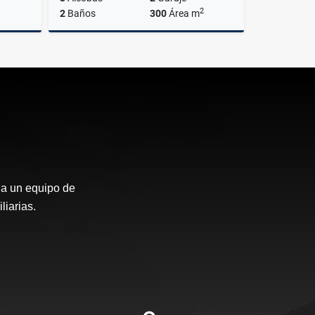
2
2
Baños
300
Área m
Venta
Venta
$950.000.000
 a un equipo de
iarias.