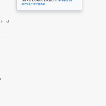
Al enviar tus datos aceptas los
Términos de
servicio y privacidad
mármol
s