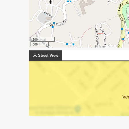
200 m
500 ft
Street View
Ve