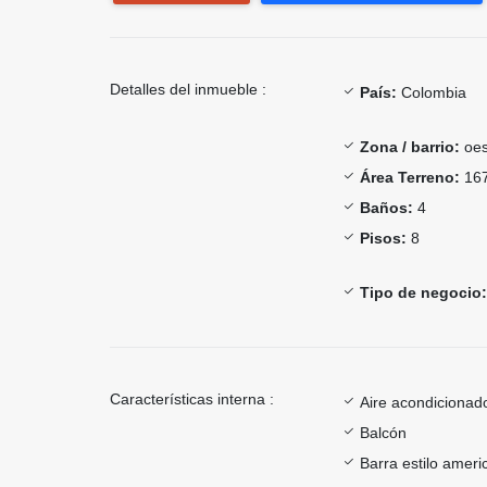
Detalles del inmueble :
País:
Colombia
Zona / barrio:
oes
Área Terreno:
167
Baños:
4
Pisos:
8
Tipo de negocio:
Características interna :
Aire acondicionad
Balcón
Barra estilo ameri