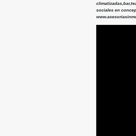
climatizadas,bar,t
sociales en concep
www.asesoriasinmob