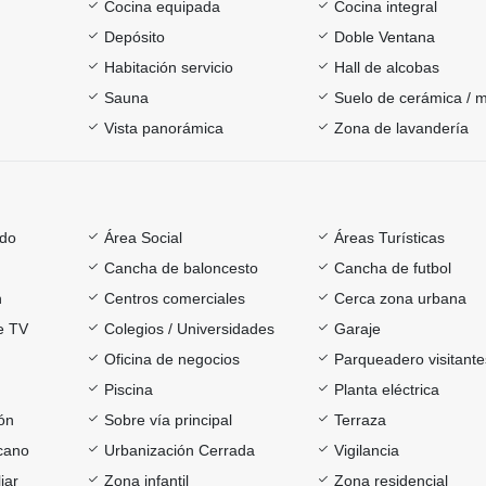
Cocina equipada
Cocina integral
Depósito
Doble Ventana
Habitación servicio
Hall de alcobas
Sauna
Suelo de cerámica / 
Vista panorámica
Zona de lavandería
ado
Área Social
Áreas Turísticas
Cancha de baloncesto
Cancha de futbol
h
Centros comerciales
Cerca zona urbana
e TV
Colegios / Universidades
Garaje
Oficina de negocios
Parqueadero visitante
Piscina
Planta eléctrica
ón
Sobre vía principal
Terraza
rcano
Urbanización Cerrada
Vigilancia
iar
Zona infantil
Zona residencial