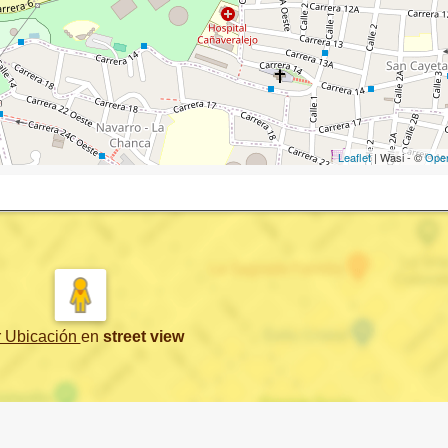
Leaflet
| Wasi - ©
Ope
r Ubicación
en
street view