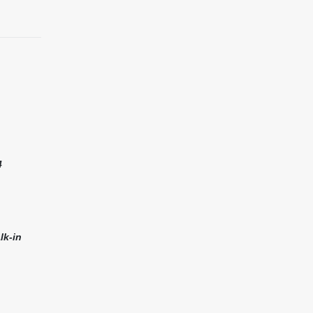
4
lk-in