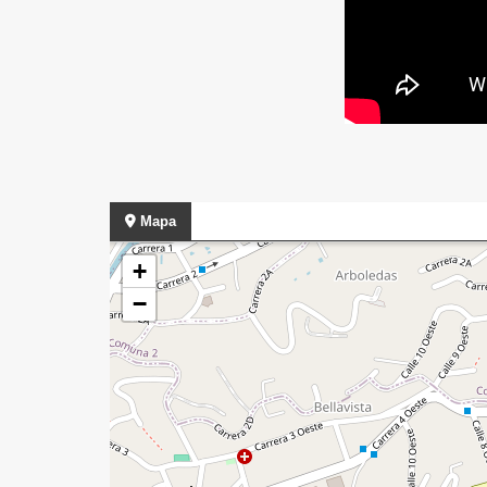
Mapa
+
−