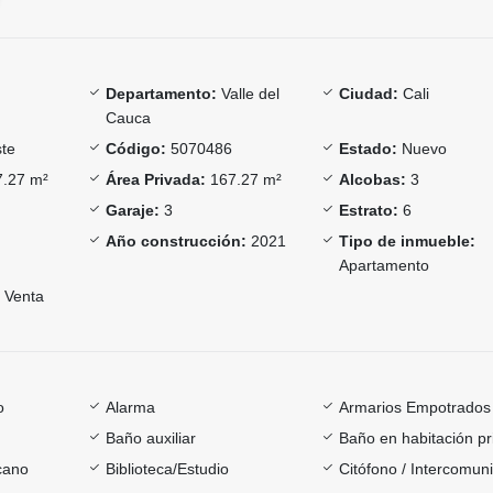
Departamento:
Valle del
Ciudad:
Cali
Cauca
te
Código:
5070486
Estado:
Nuevo
.27 m²
Área Privada:
167.27 m²
Alcobas:
3
Garaje:
3
Estrato:
6
Año construcción:
2021
Tipo de inmueble:
Apartamento
Venta
o
Alarma
Armarios Empotrados
Baño auxiliar
Baño en habitación pr
cano
Biblioteca/Estudio
Citófono / Intercomun