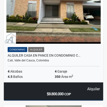
CONDOMINIO
ALQUILER
ALQUILER CASA EN PANCE EN CONDOMINIO C…
Cali, Valle del Cauca, Colombia
4
Alcobas
4
Garaje
2
4.5
Baños
350
Área m
Alquiler
$9.800.000
COP