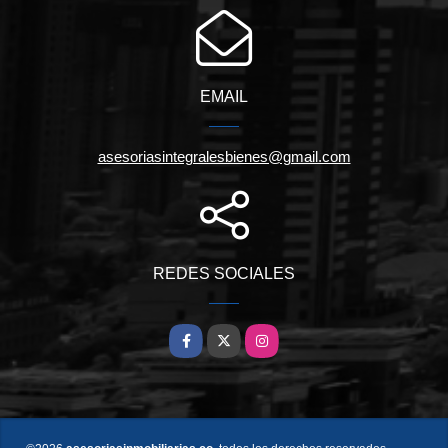
EMAIL
asesoriasintegralesbienes@gmail.com
REDES SOCIALES
Facebook
X
Instagram