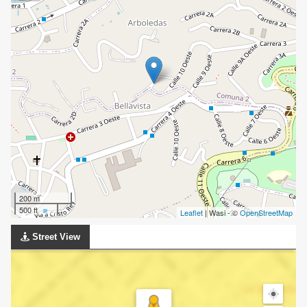
200 m
500 ft
Leaflet
| Wasi - ©
OpenStreetMap
Street View