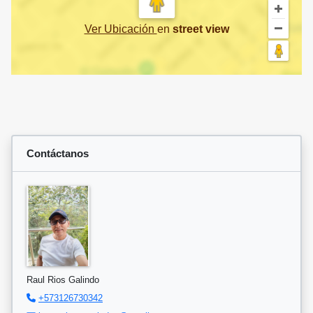
Ver Ubicación
en
street view
Contáctanos
Raul Rios Galindo
+573126730342