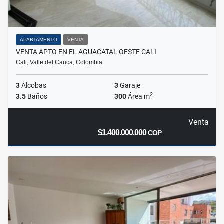
APARTAMENTO
VENTA
VENTA APTO EN EL AGUACATAL OESTE CALI
Cali, Valle del Cauca, Colombia
3
Alcobas
3
Garaje
2
3.5
Baños
300
Área m
Venta
$1.400.000.000
COP