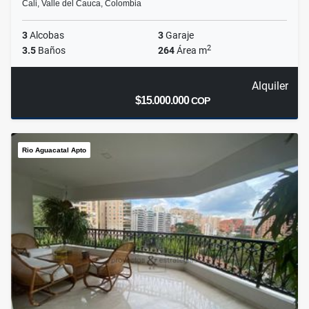
Cali, Valle del Cauca, Colombia
3
Alcobas
3
Garaje
2
3.5
Baños
264
Área m
Alquiler
$15.000.000
COP
Rio Aguacatal Apto