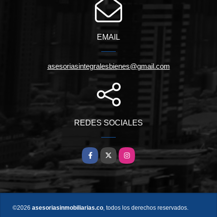
EMAIL
asesoriasintegralesbienes@gmail.com
REDES SOCIALES
Facebook
X
Instagram
©2026
asesoriasinmobiliarias.co
, todos los derechos reservados.