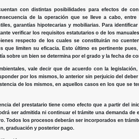
cuentan con distintas posibilidades para efectos de cons
secuencia de la operación que se lleve a cabo, entre 
iles, garantías hipotecarias y mobiliarias. Para identifica
tante verificar los requisitos estatutarios o de los manuale
bienes respecto de los cuales se constituirán no cuent
que limiten su eficacia. Esto último es pertinente pues, 
tía sobre un bien se determina por el grado y la fecha de co
bientales, vale decir que de acuerdo con la legislación
ponder por los mismos, lo anterior sin perjuicio del deber 
istencia de los mismos, en aquellos casos en los que se 
vencia del prestatario tiene como efecto que a partir del in
drá ser admitida ni continuar el trámite una demanda de 
o. Todos los procesos deberán ser incorporados en trámit
ón, graduación y posterior pago.