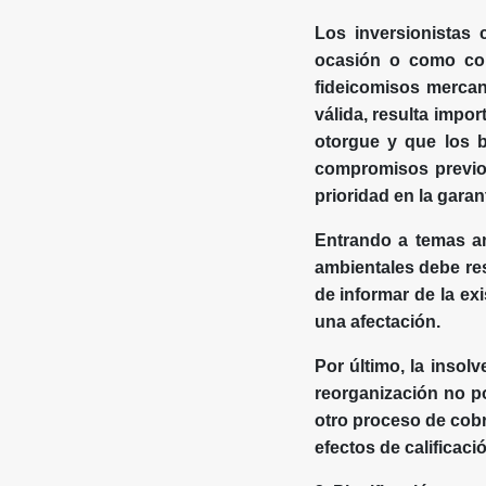
Los inversionistas 
ocasión o como con
fideicomisos mercant
válida, resulta impor
otorgue y que los 
compromisos previos 
prioridad en la garan
Entrando a temas am
ambientales debe res
de informar de la ex
una afectación.
Por último, la insol
reorganización no po
otro proceso de cobr
efectos de calificaci