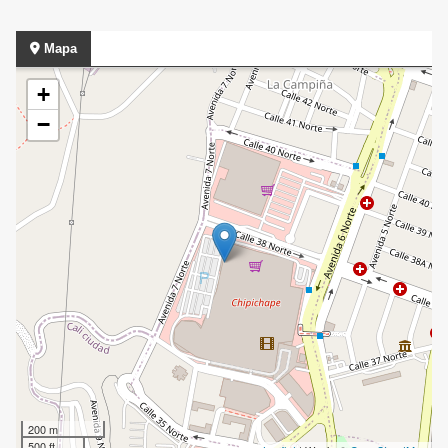
Mapa
+
−
200 m
500 ft