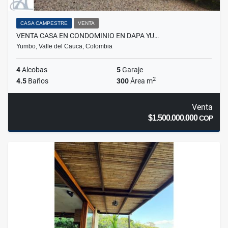
CASA CAMPESTRE
VENTA
VENTA CASA EN CONDOMINIO EN DAPA YU…
Yumbo, Valle del Cauca, Colombia
4
Alcobas
5
Garaje
2
4.5
Baños
300
Área m
Venta
$1.500.000.000
COP