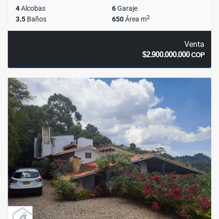
4
Alcobas
6
Garaje
2
3.5
Baños
650
Área m
Venta
$2.900.000.000
COP