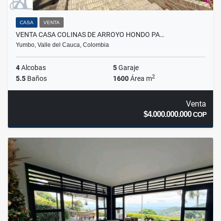
CASA
VENTA
VENTA CASA COLINAS DE ARROYO HONDO PA…
Yumbo, Valle del Cauca, Colombia
4
Alcobas
5
Garaje
2
5.5
Baños
1600
Área m
Venta
$4.000.000.000
COP