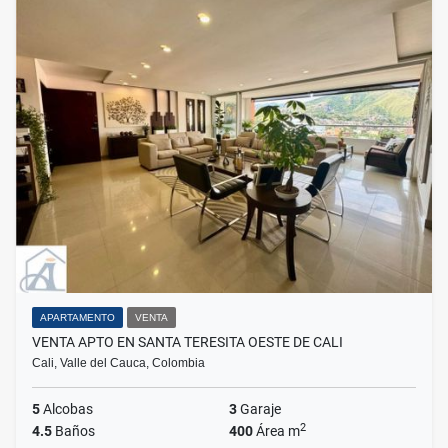
APARTAMENTO
VENTA
VENTA APTO EN SANTA TERESITA OESTE DE CALI
Cali, Valle del Cauca, Colombia
5
Alcobas
3
Garaje
2
4.5
Baños
400
Área m