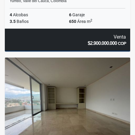
Yumbo, Valle del Cauca, Colombia
4
Alcobas
6
Garaje
2
3.5
Baños
650
Área m
Venta
$2.900.000.000
COP