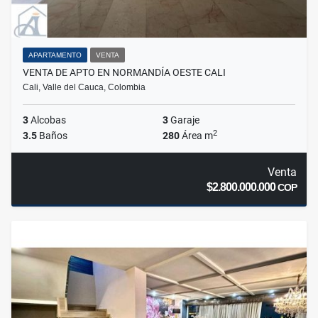
APARTAMENTO
VENTA
VENTA DE APTO EN NORMANDÍA OESTE CALI
Cali, Valle del Cauca, Colombia
3
Alcobas
3
Garaje
2
3.5
Baños
280
Área m
Venta
$2.800.000.000
COP