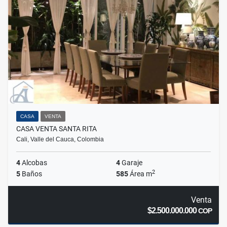
CASA
VENTA
CASA VENTA SANTA RITA
Cali, Valle del Cauca, Colombia
4
Alcobas
4
Garaje
2
5
Baños
585
Área m
Venta
$2.500.000.000
COP